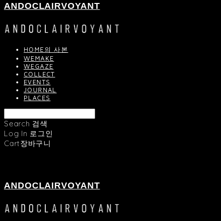
ANDOCLAIRVOYANT
HOME의 사본
WEMAKE
WEGAZE
COLLECT
EVENTS
JOURNAL
PLACES
Search
검색
Log In
로그인
Cart
장바구니
ANDOCLAIRVOYANT