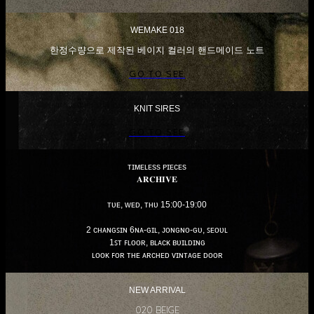
WEMAKE 018
한정수량으로 제작된 베이지 컬러의 핸드메이드 노트
GO TO SEE
KNIT SIRES
GO TO SEE
ᴛɪᴍᴇʟᴇss ᴘɪᴇᴄᴇs
𝐀𝐑𝐂𝐇𝐈𝐕𝐄
ᴛᴜᴇ, ᴡᴇᴅ, ᴛʜᴜ 15:00-19:00
2 ᴄʜᴀɴɢꜱɪɴ 6ɴᴀ-ɢɪʟ, ᴊᴏɴɢɴᴏ-ɢᴜ, ꜱᴇᴏᴜʟ
1ꜱᴛ ꜰʟᴏᴏʀ, ʙʟᴀᴄᴋ ʙᴜɪʟᴅɪɴɢ
ʟᴏᴏᴋ ꜰᴏʀ ᴛʜᴇ ᴀʀᴄʜᴇᴅ ᴠɪɴᴛᴀɢᴇ ᴅᴏᴏʀ
NEW ARRIVAL
020 BEIGE