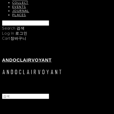
COLLECT
EVENTS
JOURNAL
PLACES
Search
검색
Log In
로그인
Cart
장바구니
ANDOCLAIRVOYANT