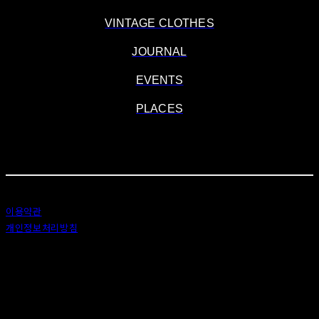
VINTAGE CLOTHES
JOURNAL
EVENTS
PLACES
POLICY
&
P
PRIVACY
© 2020 ANDOCLAIRVOYANT
이용약관
개인정보처리방침
사업자정보확인
상호: 안도 (ANDO) | 대표: 이정 | 개인정보관리책임자: 이정 | 이메일: 카카오톡 : ando56a
주소: 서울특별시 종로구 창신6나길 2, 1층 (창신동) | 사업자등록번호:
518-25-00576
| 호스팅제
공자: (주)식스샵