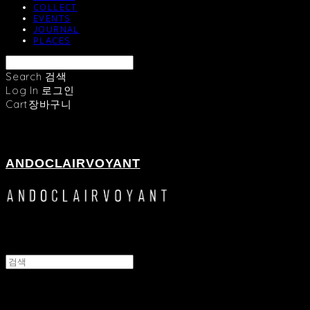
COLLECT
EVENTS
JOURNAL
PLACES
Search
검색
Log In
로그인
Cart
장바구니
ANDOCLAIRVOYANT