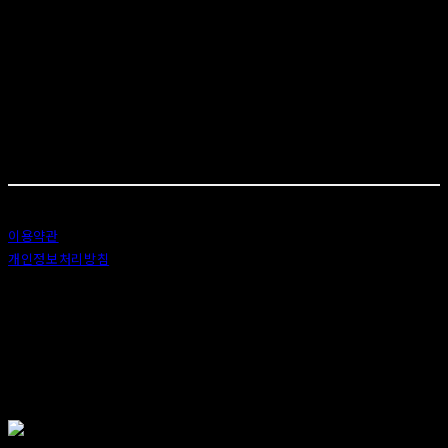
클릭하여 상세페이지 가기
GENERAL-INQUIRE
INFO@ANDOCLAIRVOYANT
이용약관
개인정보처리방침
사업자정보확인
상호: 안도 (ANDO) | 대표: 이정 | 개인정보관리책임자: 이정 | 이메일: 카카오톡 : ando56a
주소: 서울특별시 종로구 창신6나길 2, 1층 (창신동) | 사업자등록번호:
518-25-00576
| 호스팅제
공자: (주)식스샵