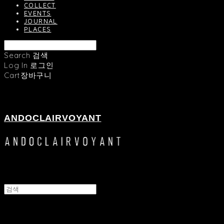
COLLECT
EVENTS
JOURNAL
PLACES
Search
검색
Log In
로그인
Cart
장바구니
ANDOCLAIRVOYANT