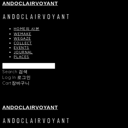
ANDOCLAIRVOYANT
HOME의 사본
WEMAKE
WEGAZE
COLLECT
EVENTS
JOURNAL
PLACES
Search
검색
Log In
로그인
Cart
장바구니
ANDOCLAIRVOYANT