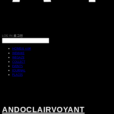
LOG IN
로그인
HOME의 사본
WEMAKE
WEGAZE
COLLECT
EVENTS
JOURNAL
PLACES
ANDOCLAIRVOYANT