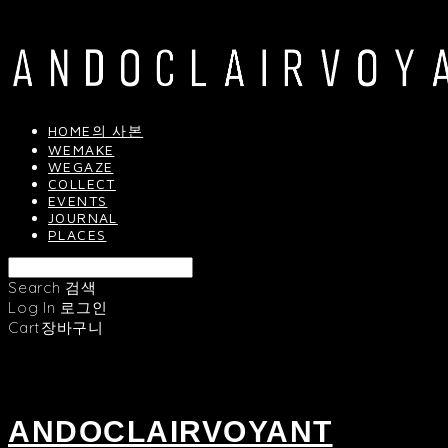
HOME의 사본
WEMAKE
WEGAZE
COLLECT
EVENTS
JOURNAL
PLACES
Search
검색
Log In
로그인
Cart
장바구니
ANDOCLAIRVOYANT