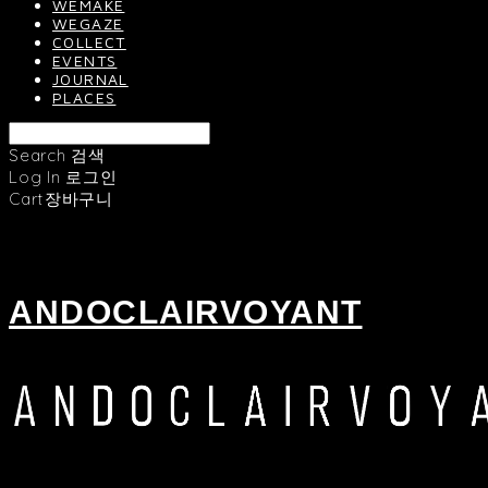
WEMAKE
WEGAZE
COLLECT
EVENTS
JOURNAL
PLACES
Search
검색
Log In
로그인
Cart
장바구니
ANDOCLAIRVOYANT