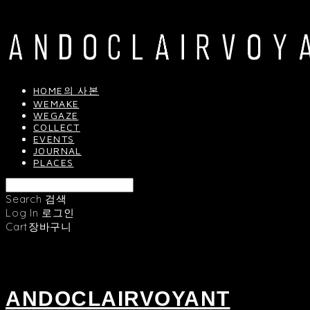
HOME의 사본
WEMAKE
WEGAZE
COLLECT
EVENTS
JOURNAL
PLACES
Search
검색
Log In
로그인
Cart
장바구니
ANDOCLAIRVOYANT