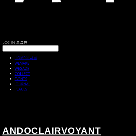
LOG IN
로그인
HOME의 사본
WEMAKE
WEGAZE
COLLECT
EVENTS
JOURNAL
PLACES
ANDOCLAIRVOYANT