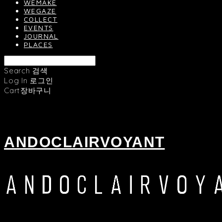
WEMAKE
WEGAZE
COLLECT
EVENTS
JOURNAL
PLACES
Search
검색
Log In
로그인
Cart
장바구니
ANDOCLAIRVOYANT