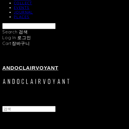
COLLECT
EVENTS
JOURNAL
PLACES
Search
검색
Log In
로그인
Cart
장바구니
ANDOCLAIRVOYANT