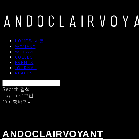
HOME의 사본
WEMAKE
WEGAZE
COLLECT
EVENTS
JOURNAL
PLACES
Search
검색
Log In
로그인
Cart
장바구니
ANDOCLAIRVOYANT