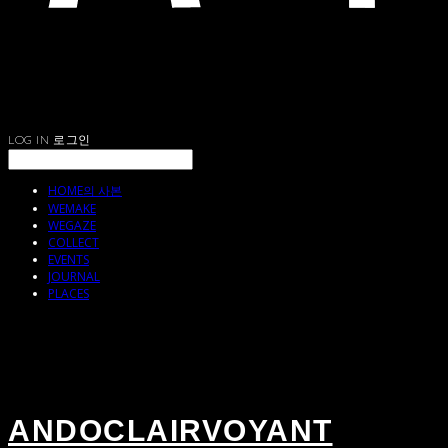
LOG IN
로그인
HOME의 사본
WEMAKE
WEGAZE
COLLECT
EVENTS
JOURNAL
PLACES
ANDOCLAIRVOYANT