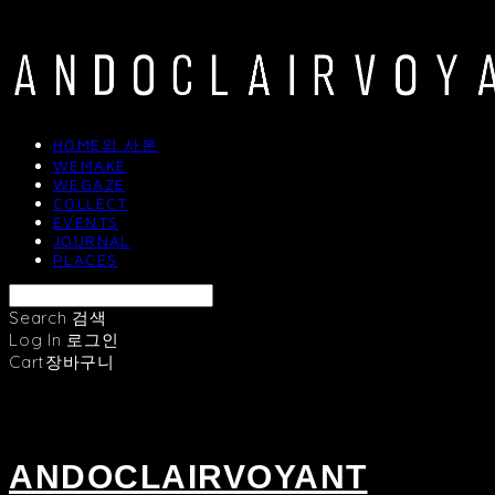
HOME의 사본
WEMAKE
WEGAZE
COLLECT
EVENTS
JOURNAL
PLACES
Search
검색
Log In
로그인
Cart
장바구니
ANDOCLAIRVOYANT