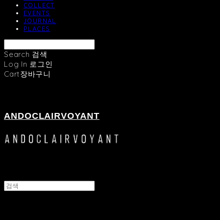
COLLECT
EVENTS
JOURNAL
PLACES
Search
검색
Log In
로그인
Cart
장바구니
ANDOCLAIRVOYANT