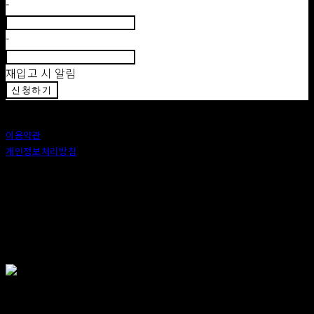
-
-
재입고 시 알림
신청하기
이용약관
개인정보처리방침
사업자정보확인
상호: 안도 (ANDO) | 대표: 이정 | 개인정보관리책임자: 이정 | 이메일: 카카오톡 : ando56a
주소: 서울특별시 종로구 창신6나길 2, 1층 (창신동) | 사업자등록번호:
518-25-00576
| 호스팅제
공자: (주)식스샵