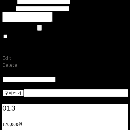
Writer
Email
Upload Image
Set secret
Return To Post
Save
Edit
Delete
Return To List
Return
구매하기
013
170,000원