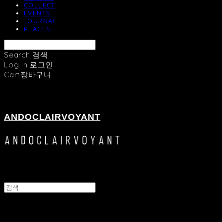
COLLECT
EVENTS
JOURNAL
PLACES
Search
검색
Log In
로그인
Cart
장바구니
ANDOCLAIRVOYANT