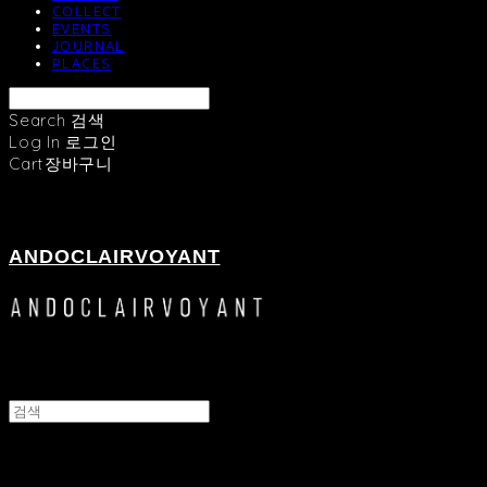
COLLECT
EVENTS
JOURNAL
PLACES
Search
검색
Log In
로그인
Cart
장바구니
ANDOCLAIRVOYANT