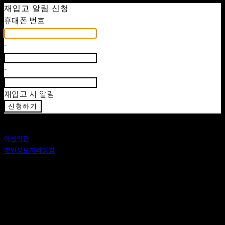
재입고 알림 신청
휴대폰 번호
-
-
재입고 시 알림
신청하기
이용약관
개인정보처리방침
사업자정보확인
상호: 안도 (ANDO) | 대표: 이정 | 개인정보관리책임자: 이정 | 이메일: 카카오톡 : ando56a
주소: 서울특별시 종로구 창신6나길 2, 1층 (창신동) | 사업자등록번호:
518-25-00576
| 호스팅제
공자: (주)식스샵