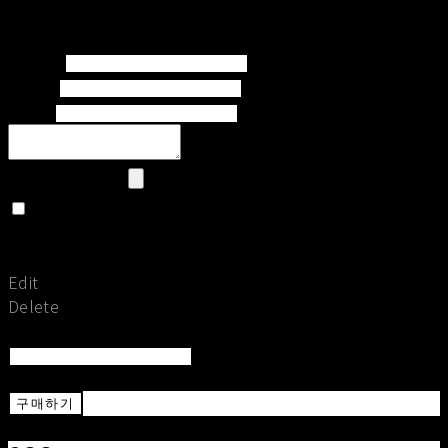
Set secret
Return To List
Save
Subject
Writer
Email
Upload Image
Set secret
Return To Post
Save
Edit
Delete
Return To List
Return
구매하기