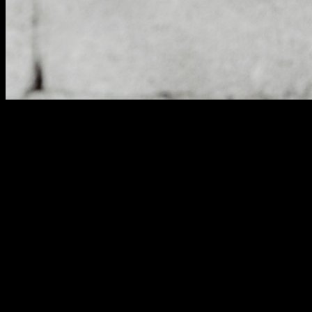
033
pedestal width : 20 cm
pedestal length : 9.5 cm
height : 40 cm (adjustable
length.)
head width : 22 cm
head length : 14.6 cm
320,000원