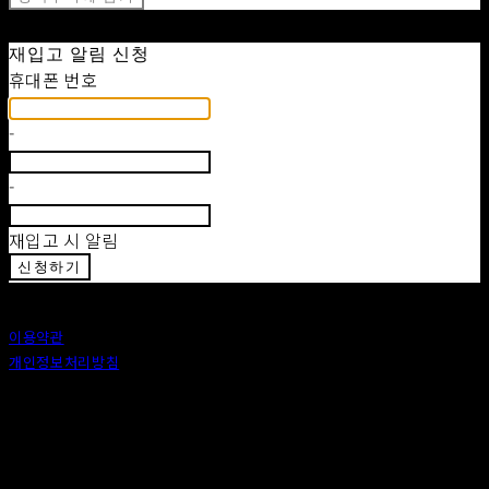
재입고 알림 신청
휴대폰 번호
-
-
재입고 시 알림
신청하기
이용약관
개인정보처리방침
사업자정보확인
상호: 안도 (ANDO) | 대표: 이정 | 개인정보관리책임자: 이정 | 이메일: 카카오톡 : ando56a
주소: 서울특별시 종로구 창신6나길 2, 1층 (창신동) | 사업자등록번호:
518-25-00576
| 호스팅제
공자: (주)식스샵