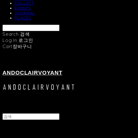
COLLECT
EVENTS
JOURNAL
PLACES
Search
검색
Log In
로그인
Cart
장바구니
ANDOCLAIRVOYANT