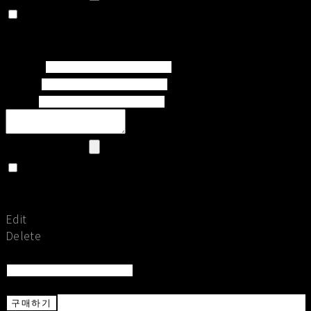
Set secret
Return To List
Save
Subject
Writer
Email
Upload Image
Set secret
Return To Post
Save
Edit
Delete
Return To List
Return
구매하기