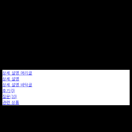
주문 수량
0개
총 상품 금액
0원
구매하기
장바구니에 담기
상세 설명 머리글
상세 설명
상세 설명 바닥글
후기(0)
질문(10)
관련 상품