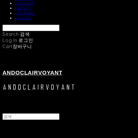
COLLECT
EVENTS
JOURNAL
PLACES
Search
검색
Log In
로그인
Cart
장바구니
ANDOCLAIRVOYANT