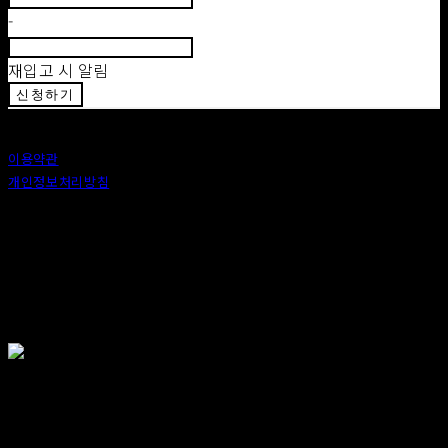
-
재입고 시 알림
신청하기
이용약관
개인정보처리방침
사업자정보확인
상호: 안도 (ANDO) | 대표: 이정 | 개인정보관리책임자: 이정 | 이메일: 카카오톡 : ando56a
주소: 서울특별시 종로구 창신6나길 2, 1층 (창신동) | 사업자등록번호:
518-25-00576
| 호스팅제
공자: (주)식스샵