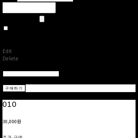
Upload Image
Set secret
Return To Post
Save
Edit
Delete
Return To List
Return
구매하기
010
30,000원
추가 금액