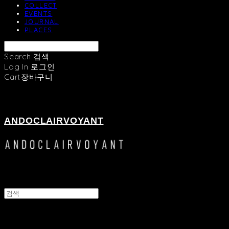
COLLECT
EVENTS
JOURNAL
PLACES
Search
검색
Log In
로그인
Cart
장바구니
ANDOCLAIRVOYANT