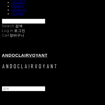
COLLECT
EVENTS
JOURNAL
PLACES
Search
검색
Log In
로그인
Cart
장바구니
ANDOCLAIRVOYANT