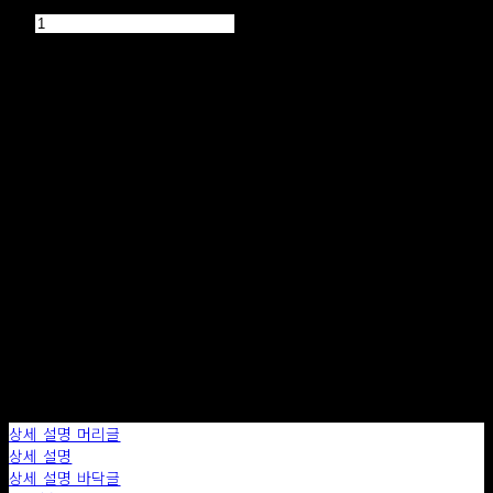
품절된 상품입니다.
주문 수량
0개
총 상품 금액
0원
구매하기
장바구니에 담기
상세 설명 머리글
상세 설명
상세 설명 바닥글