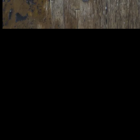
008
height : 9.3 cm
60,000원
배송비
-
함께 구매 시 배송비
절약 상품 보기
추가 금액
수량