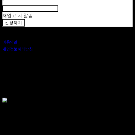
-
재입고 시 알림
신청하기
이용약관
개인정보처리방침
사업자정보확인
상호: 안도 (ANDO) | 대표: 이정 | 개인정보관리책임자: 이정 | 이메일: 카카오톡 : ando56a
주소: 서울특별시 종로구 창신6나길 2, 1층 (창신동) | 사업자등록번호:
518-25-00576
| 호스팅제
공자: (주)식스샵