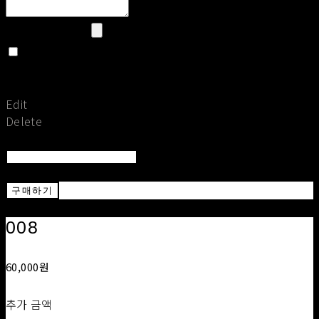
Upload Image
Set secret
Return To Post
Save
Edit
Delete
Return To List
Return
구매하기
008
60,000원
추가 금액