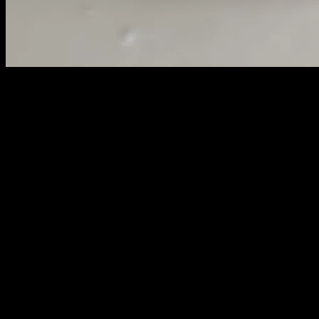
002
weight : 6 cm
length : 4.9 cm
height : 7 cm
260,000원
배송비
-
함께 구매 시 배송비
절약 상품 보기
추가 금액