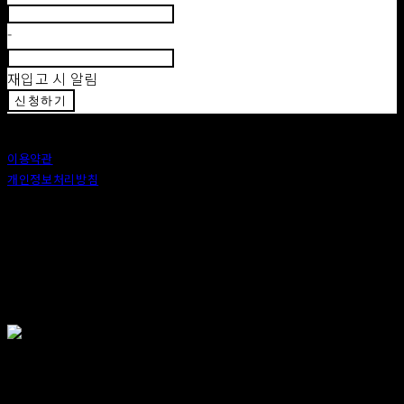
-
재입고 시 알림
신청하기
이용약관
개인정보처리방침
사업자정보확인
상호: 안도 (ANDO) | 대표: 이정 | 개인정보관리책임자: 이정 | 이메일: 카카오톡 : ando56a
주소: 서울특별시 종로구 창신6나길 2, 1층 (창신동) | 사업자등록번호:
518-25-00576
| 호스팅제
공자: (주)식스샵