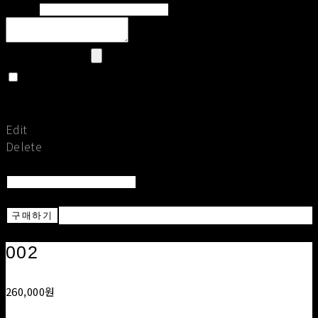
Email
Upload Image
Set secret
Return To Post
Save
Edit
Delete
Return To List
Return
구매하기
002
260,000원