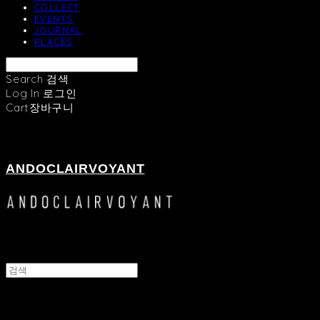
COLLECT
EVENTS
JOURNAL
PLACES
Search
검색
Log In
로그인
Cart
장바구니
ANDOCLAIRVOYANT