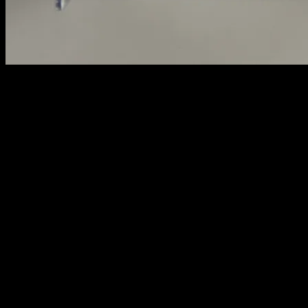
001
weight : 7 cm
length : 4.7 cm
height : 6.5 cm
120,000원
배송비
-
함께 구매 시 배송비
절약 상품 보기
추가 금액