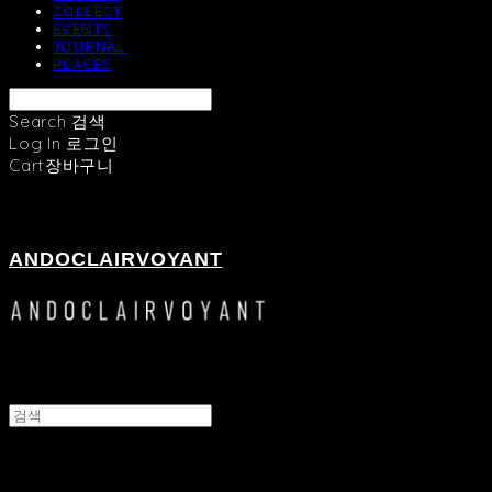
COLLECT
EVENTS
JOURNAL
PLACES
Search
검색
Log In
로그인
Cart
장바구니
ANDOCLAIRVOYANT