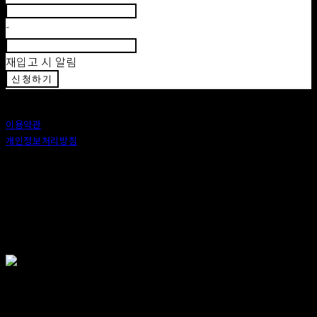
-
재입고 시 알림
신청하기
이용약관
개인정보처리방침
사업자정보확인
상호: 안도 (ANDO) | 대표: 이정 | 개인정보관리책임자: 이정 | 이메일: 카카오톡 : ando56a
주소: 서울특별시 종로구 창신6나길 2, 1층 (창신동) | 사업자등록번호:
518-25-00576
| 호스팅제
공자: (주)식스샵