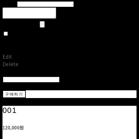
Email
Upload Image
Set secret
Return To Post
Save
Edit
Delete
Return To List
Return
구매하기
001
120,000원