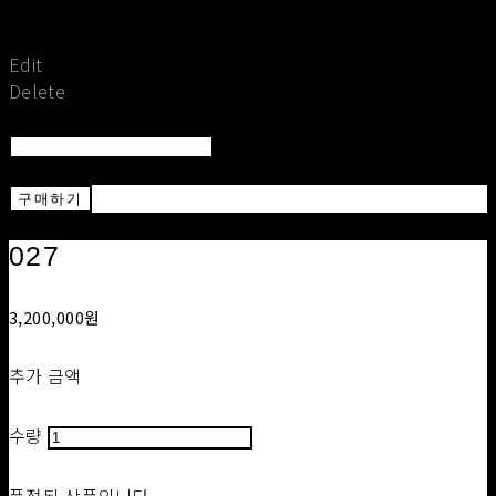
Set secret
Return To Post
Save
Edit
Delete
Return To List
Return
구매하기
027
3,200,000원
추가 금액
수량