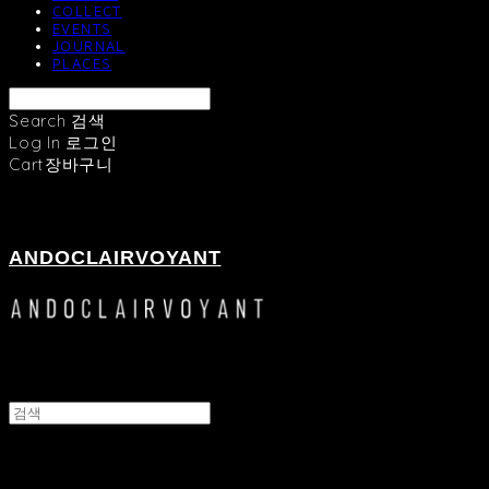
COLLECT
EVENTS
JOURNAL
PLACES
Search
검색
Log In
로그인
Cart
장바구니
ANDOCLAIRVOYANT