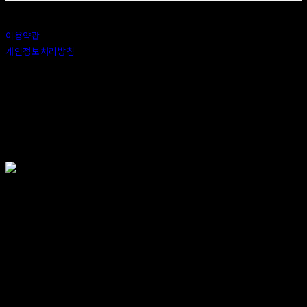
이용약관
개인정보처리방침
사업자정보확인
상호: 안도 (ANDO) | 대표: 이정 | 개인정보관리책임자: 이정 | 이메일: 카카오톡 : ando56a
주소: 서울특별시 종로구 창신6나길 2, 1층 (창신동) | 사업자등록번호:
518-25-00576
| 호스팅제
공자: (주)식스샵