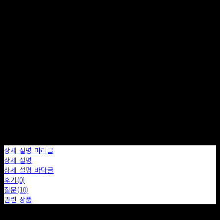
주문 수량
0개
총 상품 금액
0원
구매하기
장바구니에 담기
상세 설명 머리글
상세 설명
상세 설명 바닥글
후기(0)
질문(10)
관련 상품