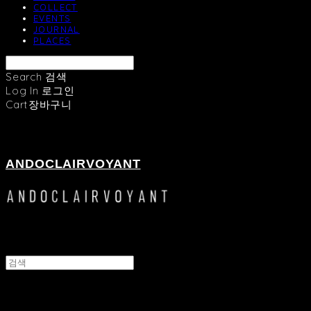
COLLECT
EVENTS
JOURNAL
PLACES
Search
검색
Log In
로그인
Cart
장바구니
ANDOCLAIRVOYANT