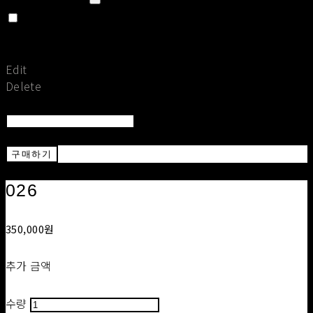
Set secret
Return To Post
Save
Edit
Delete
Return To List
Return
구매하기
026
350,000원
추가 금액
수량