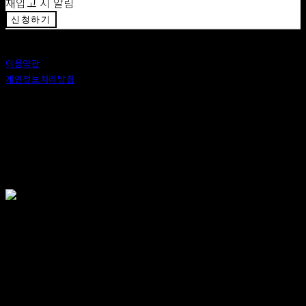
재입고 시 알림
신청하기
이용약관
개인정보처리방침
사업자정보확인
상호: 안도 (ANDO) | 대표: 이정 | 개인정보관리책임자: 이정 | 이메일: 카카오톡 : ando56a
주소: 서울특별시 종로구 창신6나길 2, 1층 (창신동) | 사업자등록번호:
518-25-00576
| 호스팅제
공자: (주)식스샵