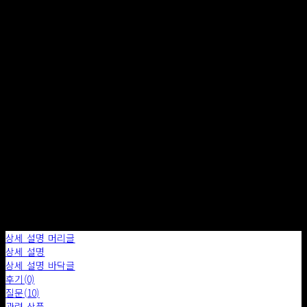
품절된 상품입니다.
주문 수량
0개
총 상품 금액
0원
구매하기
장바구니에 담기
상세 설명 머리글
상세 설명
상세 설명 바닥글
후기(0)
질문(10)
관련 상품