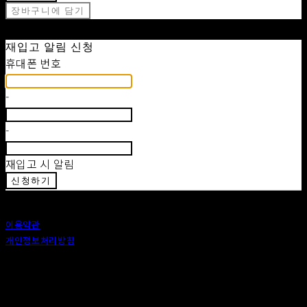
장바구니에 담기
재입고 알림 신청
휴대폰 번호
-
-
재입고 시 알림
신청하기
이용약관
개인정보처리방침
사업자정보확인
상호: 안도 (ANDO) | 대표: 이정 | 개인정보관리책임자: 이정 | 이메일: 카카오톡 : ando56a
주소: 서울특별시 종로구 창신6나길 2, 1층 (창신동) | 사업자등록번호:
518-25-00576
| 호스팅제