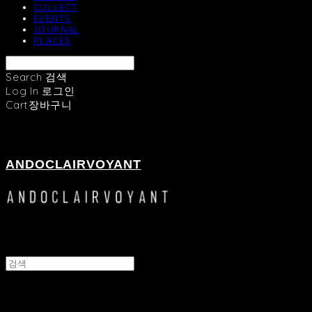
COLLECT
EVENTS
JOURNAL
PLACES
Search
검색
Log In
로그인
Cart
장바구니
ANDOCLAIRVOYANT