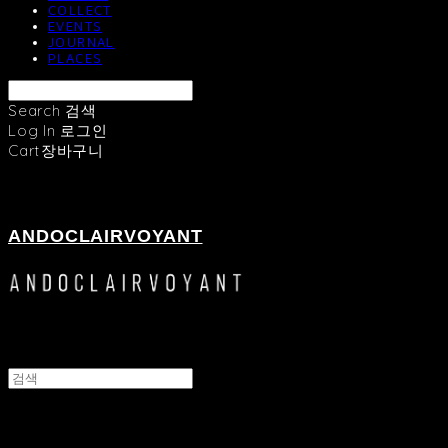
COLLECT
EVENTS
JOURNAL
PLACES
Search
검색
Log In
로그인
Cart
장바구니
ANDOCLAIRVOYANT