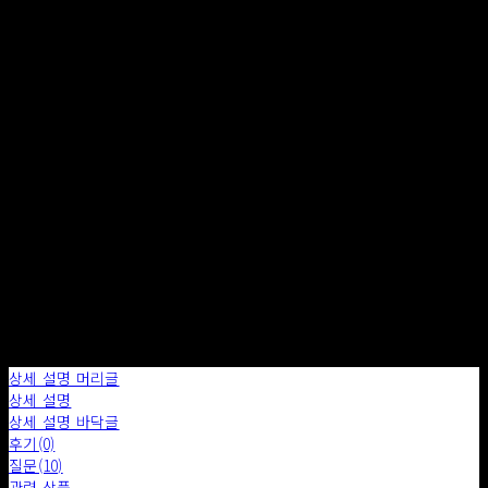
품절된 상품입니다.
주문 수량
0개
총 상품 금액
0원
구매하기
장바구니에 담기
상세 설명 머리글
상세 설명
상세 설명 바닥글
후기(0)
질문(10)
관련 상품