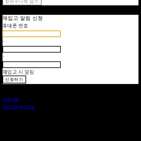
장바구니에 담기
재입고 알림 신청
휴대폰 번호
-
-
재입고 시 알림
신청하기
이용약관
개인정보처리방침
사업자정보확인
상호: 안도 (ANDO) | 대표: 이정 | 개인정보관리책임자: 이정 | 이메일: 카카오톡 : ando56a
주소: 서울특별시 종로구 창신6나길 2, 1층 (창신동) | 사업자등록번호:
518-25-00576
| 호스팅제
공자: (주)식스샵