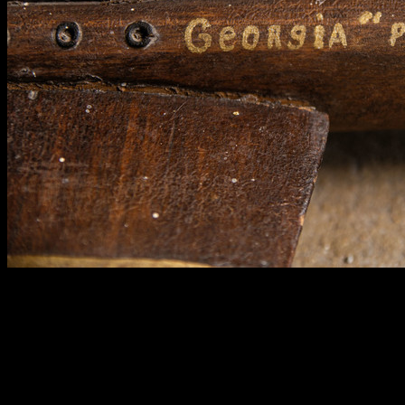
014
width : 87.5 cm
length : 65.6 cm