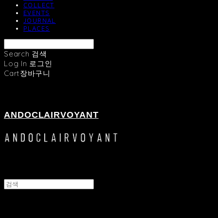
COLLECT
EVENTS
JOURNAL
PLACES
Search
검색
Log In
로그인
Cart
장바구니
ANDOCLAIRVOYANT