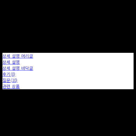
구매하기
장바구니에 담기
상세 설명 머리글
상세 설명
상세 설명 바닥글
후기(0)
질문(10)
관련 상품
배송 안내
- 소품의 배송비는 무료이며 가구는 상품의 SIZE, 재질 ,지역에 따라 구매 후 추가 비용이 발생합니다.
- 배송기간은 특별한 사유가 아닌 경우 7일 이내로 규정됩니다.