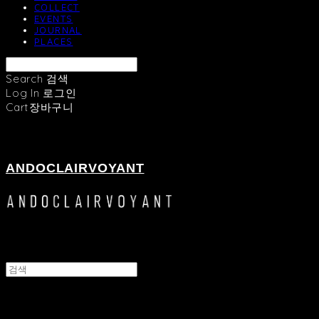
COLLECT
EVENTS
JOURNAL
PLACES
Search
검색
Log In
로그인
Cart
장바구니
ANDOCLAIRVOYANT