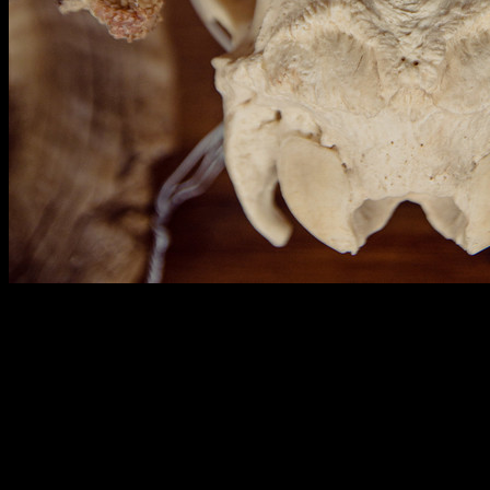
012
width : 53.5 cm
length : 33 cm
height : 22 cm