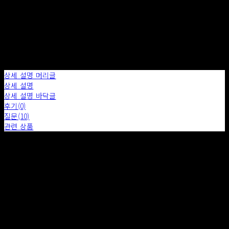
장바구니에 담기
상세 설명 머리글
상세 설명
상세 설명 바닥글
후기(0)
질문(10)
관련 상품
배송 안내
- 소품의 배송비는 무료이며 가구는 상품의 SIZE, 재질 ,지역에 따라 구매 후 추가 비용이 발생합니다.
- 배송기간은 특별한 사유가 아닌 경우 7일 이내로 규정됩니다.
- 상품에 따라 위에 기재된 금액에서 배송비가 감소 또는 추가 될 수 있습니다.