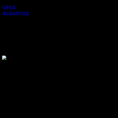
이용약관
개인정보처리방침
사업자정보확인
상호: 안도 (ANDO) | 대표: 이정 | 개인정보관리책임자: 이정 | 이메일: 카카오톡 : ando56a
주소: 서울특별시 종로구 창신6나길 2, 1층 (창신동) | 사업자등록번호:
518-25-00576
| 호스팅제
공자: (주)식스샵