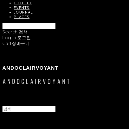
COLLECT
EVENTS
JOURNAL
PLACES
Search
검색
Log In
로그인
Cart
장바구니
ANDOCLAIRVOYANT