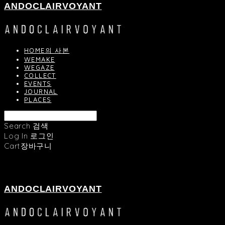
ANDOCLAIRVOYANT
HOME의 사본
WEMAKE
WEGAZE
COLLECT
EVENTS
JOURNAL
PLACES
Search
검색
Log In
로그인
Cart
장바구니
ANDOCLAIRVOYANT